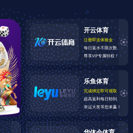
注册入口
赛事方式
中国)为体育迷量身
AI 分析