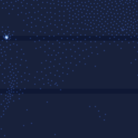
博鱼体育网站安全模块矩阵
化架构构建安全基底，覆盖博鱼体育平台官方网站-博鱼(中国)各
访问控制
引入多层权限结构，为敏感操作提供更精准的准入
机制。