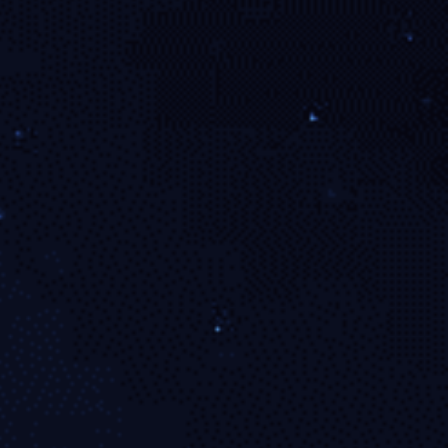
升产品体验。
扫码获取 App
适配 Android / iOS 系统