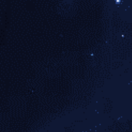
2023年8月29日 · v5.2.7
新增热门话题聚合区。
直播性能进一步增强。
2023年1月15日 · v5.1.0
自动深色模式上线。
个性推荐模型优化。
2021 年
2021年7月28日 · v4.7.2
奥运专属页面上线。
赛事通知机制增强。