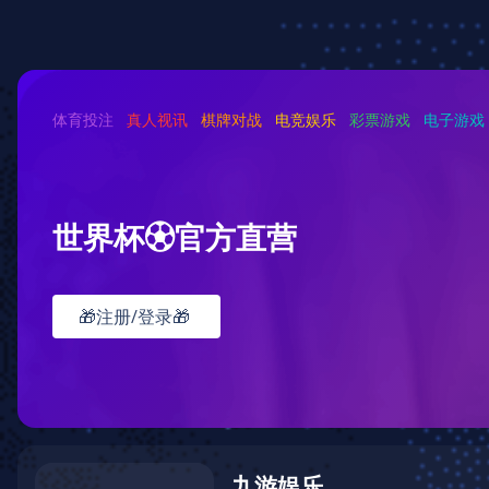
下载 
将专业数据分析、
极速比