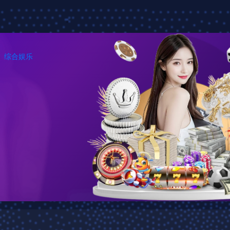
App下载
关于我们
体育热点
博鱼体育网站 App · 体验未来
互动社群与比分推送整合于一体，博鱼体育平台官方网站-博鱼(
打造。
分
互动社区
App Store 下载
Google Play 获取