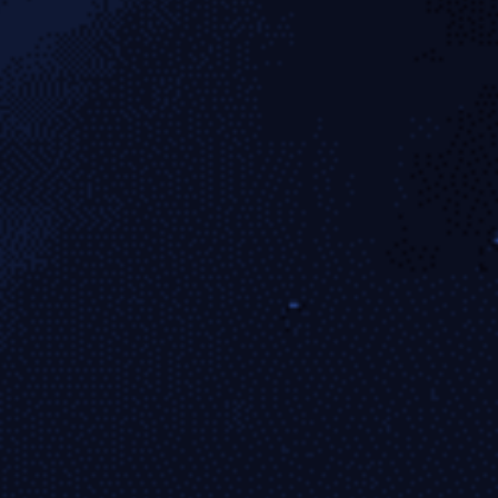
继续围绕 博鱼体育平台官方网站-博鱼(中国) 用户的真实需求，不断提
面
pp
方网站-博鱼(中国)平台内容
满足博鱼体育网站用户在不同