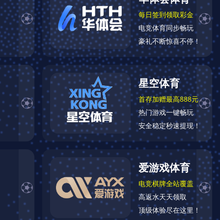
类应用场景。
数据加密
平台数据经双向加密处理，防止非法访问与未授权
泄露。