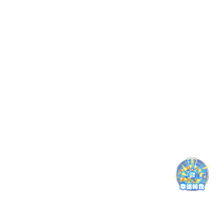
对逆境时，他也始终保持积极态度，用自己的热情感
染周围的人。
通过这些举动，恩比德逐渐树立起自己作为球队核心
人物形象，让更多年轻球员愿意追随他的脚步。这种
领导力不仅体现在场上，更延续到了场下，使整个团
队变得更加团结向上。
4、坚定不移的心理素质
高水平运动员往往需要优异的心理素质来应对激烈竞
争带来的压力，而乔尔·恩比德正是这样一个典范。无
论是在常规赛还是季后赛，他都展现出了非凡的大心
脏。在关键局势中，他从未显露过畏惧，总能以最佳
状态迎接挑战，这也是为何许多专家认为他有潜力跻