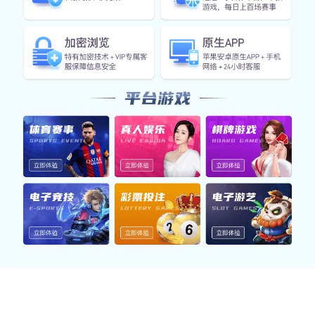
2、出色的防守技巧
除了进攻上的卓越表现，恩比德在防守端同样不可忽
视。他凭借着卓越的身体素质和敏捷性，在禁区内形
成了一道坚固的屏障。他不仅可以有效限制对方主要
得分手，还能通过盖帽和抢断改变比赛节奏。在面对
快攻时，他也能够迅速回撤，为球队筑起一道防线。
纳斯教练指出，恩比德具备超强的阅读比赛能力，这
使他能够预判对手的动作并及时做出反应。正是这种
洞察力，让他能够频繁地干扰对方投篮，并产生意想
不到的防守效果。此外，他对于篮板球争夺战中的积
极态度，也为队伍提供了额外保障，使球队在转换进
攻时更具优势。
对于年轻球员来说，学习如何进行有效防守至关重