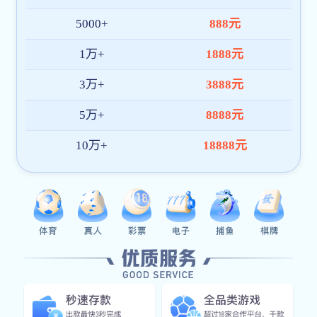
锐的篮球智商总能让他找到得分机会。不论是中距离
跳投还是低位背身单打，恩比德都能游刃有余地完成
得分。
他的投射能力不断提升，使得对手不得不更加重视他
的外线威胁。这种威慑力不仅为自己创造了更多得分
机会，也为队友拉开了空间，从而形成良好的进攻体
系。此外，恩比德还具备极强的罚球能力，这使他在
遭遇犯规时能够轻松获得额外分数，进一步增强了他
的攻击性。
在关键时刻，恩比德总能站出来承担责任，这种关键
时刻决定胜负的能力，使得他成为球队不可或缺的一
部分。他在高压环境下依然能够保持冷静，将个人技
术发挥到极致，为球队赢得比赛提供保障。