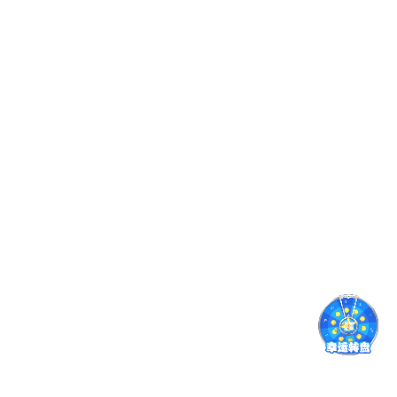
有时候可能导致自己被动应对对方反击。因此，在纯
粹防守数据上可能不如托马斯那么亮眼。
不过，需要指出的是，随着比赛风格的发展，现在越
来越多的教练开始强调“全面型”中场的重要性。在这
样的战术背景下，即便是像苏维门迪这样偏重于攻击
型角色的数据，也逐渐被看作是一种双向属性的发展
趋势。因此，两人在各自领域内都有独特价值，同时
也可互补彼此不足之处。
4、未来发展潜力
从目前来看，苏维门迪展现出的潜力非常令人期待。
他年轻且充满活力，不断提升自己的技术水平和战术
理解能力。如果继续保持这种状态，并加强自己的防