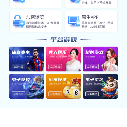
2、进攻能力分析
就进攻能力而言，苏维门迪无疑更为突出。他不仅具
备出色的传球技术，还能够通过个人突破撕开对方防
线。在过去赛季中，他频繁地为前锋制造机会，其助
攻数明显高于托马斯，这使得他的整体进攻贡献更加
显著。
另外，从射门精准度来看，苏维门迪也展示出了不俗
的数据。他常常可以找到合适的位置进行远射，并且
命中率相对较高。而托马斯虽然有不错的射门能力，
但更多是依赖于跟随团队配合来完成进攻，因此他的
得分机会往往受到限制。
更值得一提的是，在创造机会方面，苏维门迪总是能
够准确把握瞬息万变的局势，他对于战术意图理解深