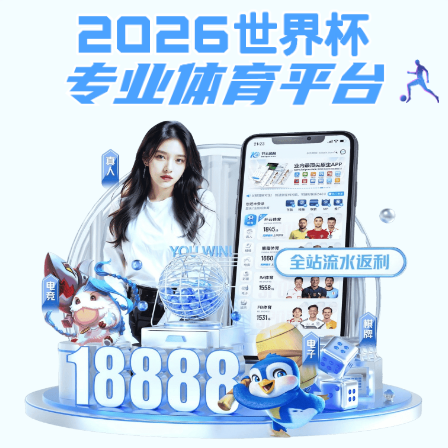
注册入口
博鱼体育网站
APP与网页版入
口｜畅享全球体育赛事与数据
服务
欢迎访问
博鱼体育网站
，提供全面覆盖足球、
篮球、电竞等项目的赛事资讯与数据内容， 支
持
APP下载
与
网页使用
，每日同步更新千场比
赛，聚焦热门体育内容， 助您轻松获取赛事动
态，掌握比赛节奏。