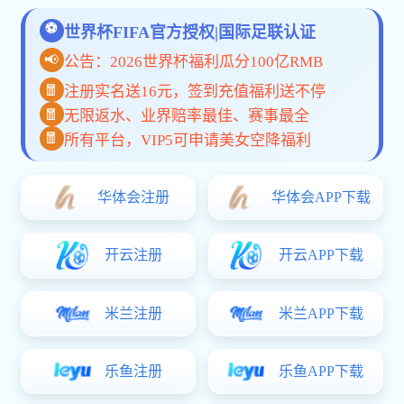
手机App
网页版
苏维门迪与托马斯体能相当但进攻
能力更强的深度分析
2026-06-01 08:59
88 次阅读
首页
/
体育热点
本文将对苏维门迪与托马斯进行深入分析，探讨两者