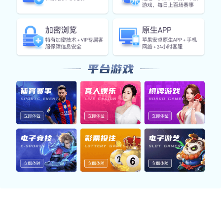
2、防守策略的重要性
针对莱昂纳德这样的超级巨星，球队需要制定相应而
有效的防守策略。科尔教练提到要限制其罚球机会，
这就意味着球队必须提高防守强度，无论是身体接触
还是战术安排，都需做到精准到位。例如，可以通过
加强外线轮转和夹击来迫使他难以轻松突破，从而减
少造成犯规和获得罚球机会。
同时，在防守过程中，合理利用犯规也显得尤为重
要。适当时机选择放弃无谓的犯规，不仅可以保护自
身，而不会给予对方轻易得到积分的机会。此外，还
需加强与裁判之间互动，避免因争议性判罚而导致的
不必要处罚，这对于维护场上局势稳定至关重要。
总而言之，要想有效限制莱昂纳德，就必须确保每名