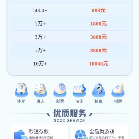
增加。他通过制造犯规来获得罚球机会，这种能力让
对手十分忌惮。
此外，莱昂纳德在关键时刻面对压力时表现出的冷静
与自信，使得他在罚球线上的表现尤为突出。在一些
重要比赛中，他屡次能站出来稳稳把握住宝贵的罚球
机会，为球队赢得关键分数。这种能力不仅让他成为
球队进攻体系中的重要一环，也使得防守方必须采取
更加谨慎的策略去限制他的发挥。
因此，科尔教练明确指出要限制莱昂纳德的罚球机
会，是因为他深知如果放任这样的射手自由施展，就
可能给球队带来不可逆转的损失。对抗这样一位高效
得分手，无疑需要全队上下都保持高度警惕和良好的
配合。