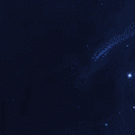
3、团队配合与战术安排
除了个人能力之外，团队合作同样是决定
马尔重新融入，也是足协管理层必须考虑
虽然内马尔是一名极具天赋和能力的球员
组看来，他们需要充分评估如何将这样的
另外，由于不同位置球员之间需要相互理
技术层面，还有心理层面的调试过程。
4、外部舆论影响决策
随着世界杯临近，各方媒体对内马尔参赛
评论认为他受伤后的表现仍需谨慎观察，
公众意见常常会影响决策者们对于某项政