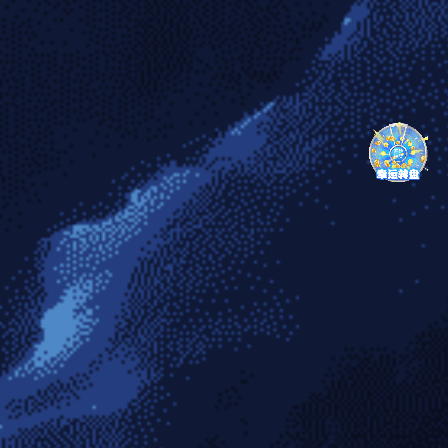
且高效的战术体系，而这一体系是否适合内
强，也难以发挥出应有水平。因此，在教练
后能够迅速适应并发挥作用。这不仅涉及到
超级巨星重返绿茵场；另一方面，也有不少
依据实际情况做出科学判断。他们需要平衡