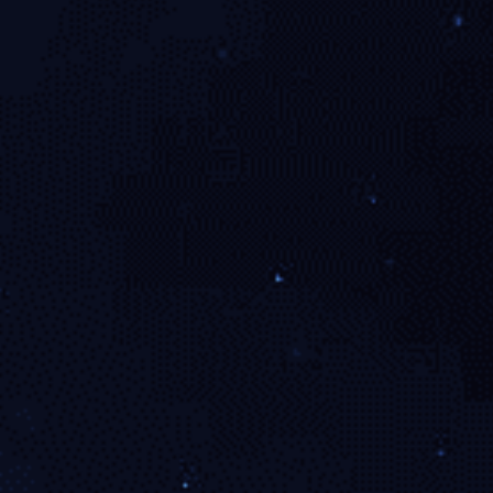
下一篇：
巴西名记分析阿利松转会尤文可能