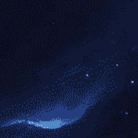
各方利益，并确保最终做出的决定是符合
这种复杂的信息背景让内部出现分歧也是
使没有完全康复也要避免风险，这样才能
总结：
综上所述，关于内马尔参加世界杯的问题
时，在这个过程中，各方利益和舆论也不
方面因素作出最优选择，以确保最终能够
未来几周，将是决定性时刻。不仅是对内
今后的日子里继续引发热议，各界关注着