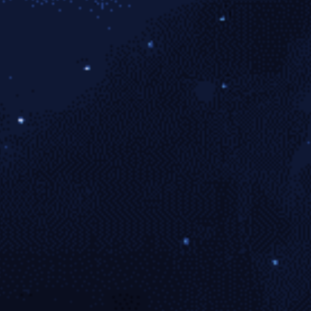
上一篇：
科尔警告球队必须限制莱昂纳德罚…
相关推荐文章
罗马诺曝卡塞米罗与迈阿密国
近日，著名足球记者罗马诺曝出重磅
2026-07-10
德天空报道迪奥曼德未向巴黎
近期，德国媒体“德天空”发布了一
2026-07-15