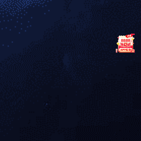
升士气；而另一部分则更注重稳妥，希望即
及与团队之间默契程度仍需进一步观察。同
势下，他们可谓处于两难境地，需要权衡各
论结果如何，这个充满悬念的话题必定将在