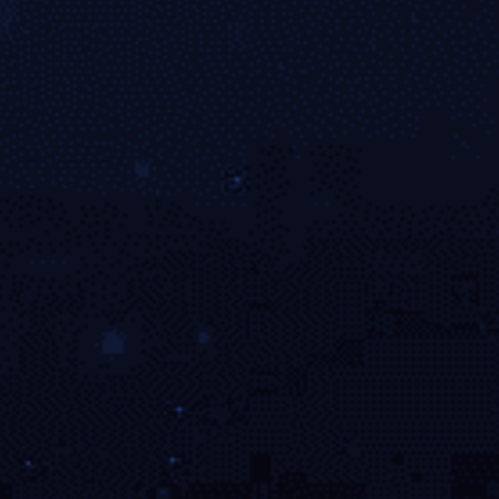
浓厚中国文
次学术交流之旅，更是对中国文化...
其为一生黑
个传奇人物，他的职业生涯充满了辉...
联系我们
快速导航
林市七星区穿山东路154号
App下载
关于我们
upport@annisacakeshop.com
隐私政策
用户协议
网站地图