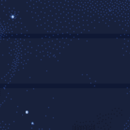
巴西足协内部意见不一
来都是媒体和球迷关注的焦点。最近，关于他在即将到来的世界
见并不统一。有些人认为他的恢复情况良好，有望回归国家队；
从内马尔的伤病恢复、技术状态、团队配合以及外部舆论四个方
恢复进展令人振奋。从医生和理疗师传来的反馈来看，他已经开
经参与了部分团队训练，这意味着他距离复出又近了一步。