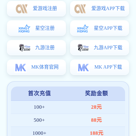
可移至老特拉福德举办”这一话题进行深入探讨。文章
首先将概述事件的背景，分析其对青年足球发展的影
响，以及为何选择老特拉福德作为举办地点。此外，
将探讨此举对曼城俱乐部及其球迷的意义，最后还会
阐述这一决定可能引发的广泛讨论和反响。通过多角
度的分析，我们希望能全面理解这一事件的重要性及
其深远影响。
1、事件背景与历史
青年足总杯是一项在英格兰足球体系中颇具声望的比
赛，旨在为年轻球员提供展示才华的平台。近年来，
随着青训体系的发展，这项赛事逐渐受到越来越多人
的关注。在这样的背景下，英足总决定询问曼城是否
能够将决赛移至老特拉福德，这一提议引起了广泛讨