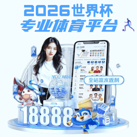
注册入口
博鱼体育网站
APP与网页版入
口｜畅享全球体育赛事与数据
服务
欢迎访问
博鱼体育网站
，提供全面覆盖足球、
篮球、电竞等项目的赛事资讯与数据内容， 支
持
APP下载
与
网页使用
，每日同步更新千场比
赛，聚焦热门体育内容， 助您轻松获取赛事动
态，掌握比赛节奏。