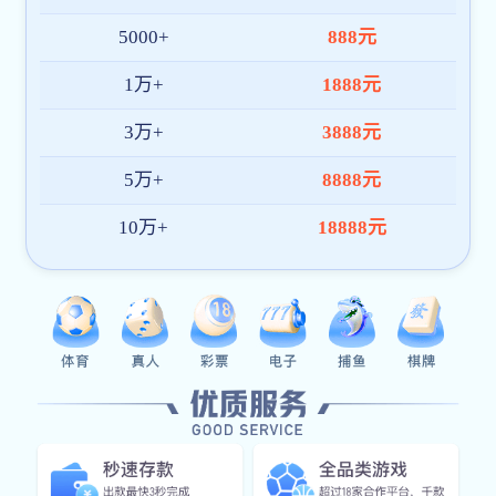
论。
老特拉福德是曼联的主场，也是世界上最著名的足球
场之一。作为一个具有悠久历史和辉煌成就的场馆，
它不仅承载着无数精彩比赛，还见证了许多传奇球员
的成长。因此，将青年足总杯决赛迁至这里，无疑会
提升赛事的吸引力。
然而，这一提议也并非没有争议。尽管老特拉福德拥
有卓越的设施和丰富的历史，但对于其他俱乐部来
说，这样的一次选择可能会被视为对公平竞争原则的
不尊重。因此，在这项提议背后，有着更深层次的问
题需要我们去思考。
2、青少年发展与赛事的重要性
青少年足球的发展是整个足球生态系统中的重要组成