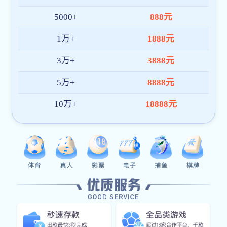
随着时间推移，卢卡库在球队中的地位逐渐变得复
杂。他一方面是球迷心目中的英雄，另一方面也因为
一些场外因素而受到质疑。例如，他在转会窗口期间
与其他球队联系密切，这让不少国际米兰支持者感到
失望。
最终，在经历了一系列风波后，卢卡库决定向俱乐部
高层奥西利奥公开道歉。这一举动引发了外界的广泛
关注，不仅为他的职业生涯增添了一笔新的注解，也
使得人们开始重新审视他在国米时期的一系列决定。
2、卢卡库与奥西利奥的关系
作为国际米兰的重要决策者，奥西利奥一直以来都是
球队运作背后的关键人物。卢卡库与他的关系曾经非
常密切，两人在共同追求胜利时建立了良好的沟通。