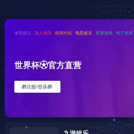
博鱼体育网站
A
欢迎访问
博鱼体育网站
，提供全面覆
更新千场比赛