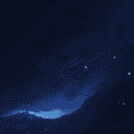
外，为年轻球员提供更多锻炼机会，让他
最后，从长远来看，在建立健康、完善的
输送更多具备潜质的新星，从而形成良性
总结：
总之，本篇文章围绕“詹姆斯决定推迟湖人
各种挑战，我们看到了洛杉矶湖人在当前
随着NBA联赛的发展变化迅速，各支球
整还是发展战略上，都将是他们继续争取