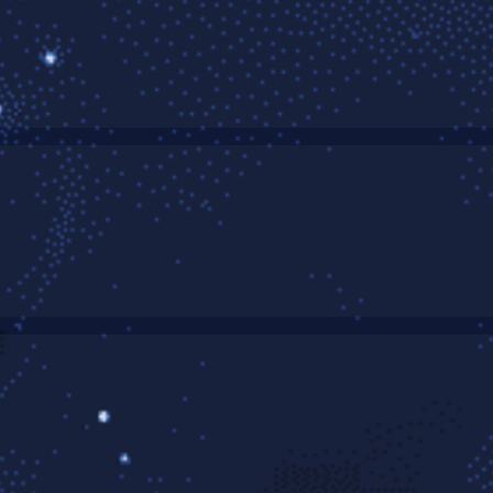
困境里夫斯与八村续约前景堪忧
困境 里夫斯与八村续约前景堪忧”这一主题进行深入分析。首先
，讨论球队现有球员里夫斯与八村的续约前景，分析他们在球队
的困难，以及如何应对这些问题。最后，结合上述讨论，对整个
员，其决策对球队的发展起着至关重要的作用。在本赛季中，他选
通常会积极推动球队进行补强，以确保湖人能够在竞争激烈的西