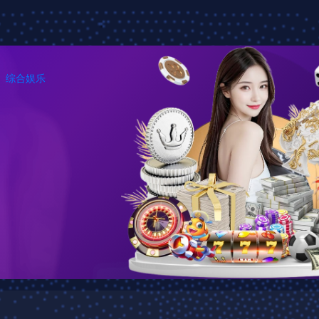
App下载
关于我们
体育热点
PP与网页版入口｜畅享全球体
盖足球、篮球、电竞等项目的赛事资讯与数据内容，
，聚焦热门体育内容， 助您轻松获取赛事动态，
手机App
网页版