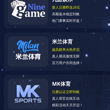
詹姆斯决定推迟湖人引援陷入
2026-06-29 01:51
35 次阅读
本文将围绕“詹姆斯决定推迟湖人引援陷入
这对洛杉矶湖人队整体实力的影响。接着
会评估湖人在未来赛季竞争力方面所面临
面、清晰的视角。
1、詹姆斯的引援决策
勒布朗·詹姆斯作为洛杉矶湖人的核心球
到意外。从过去几年的表现来看，詹姆斯