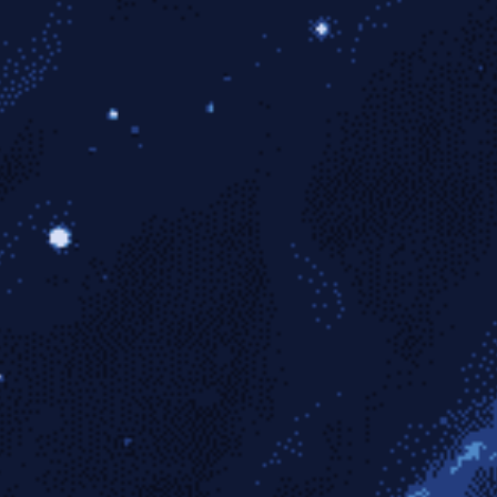
析
人的未来竞争力令人担忧。虽然拥有像詹姆斯这样的超级巨星，
因此，引援策略显得尤为重要。
阵容深度明显不足。一旦主力球员受伤或状态下滑，将直接影响
身上的压力，因此补强阵容迫在眉睫。
年轻核心球员的续约，那么不仅是当下实力受到压制，更可能导
保未来几年内仍能保持一定程度上的竞争能力。
杉矶湖人需要制定切实可行的发展战略。首先，在交易市场上积
些自由市场上的优秀角色球员，为现有阵容注入活力。
灵活态度，以保证双方利益最大化。通过合理规划薪资结构，可