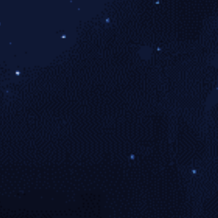
上一篇：
恩里克谈家庭价值观：首份工资献给…
相关推荐文章
冰岛主帅直言世界杯新规影响
在2023年世界杯的赛场上，冰岛主
2026-07-08
金童奖最新排名揭晓亚马尔荣
金童奖作为足球界最具声望的青年球
2026-07-18
内马尔等巴西国脚获准离队周