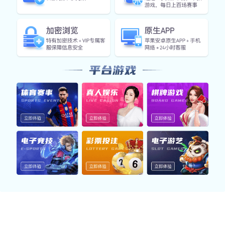
致。其中之一是赛事密集安排，使得球员们面临高强
度比赛带来的身体压力。在这样频繁且紧凑的赛程
中，选手们很难得到充分恢复，从而增加了受伤风
险。
其次，不同位置球员之间的不均衡也加剧了这个问
题。例如，在某些位置上，如后卫线，由于人员变动
频繁和替补深度不足，使得主力球员不得不承受更大
的负担。而这种负担很容易造成肌肉疲劳和损伤，从
而引发系列性伤病问题。
最后，训练方法和医疗管理也是不可忽视的重要因
素。如果球员在训练中的负荷量过大或者恢复程序不
当，都有可能导致身体状况恶化。因此，对医疗团队
以及体能教练提出更高要求，让他们合理调配训练内