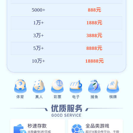
可能会缺席接下来的比赛长达五个月之久。
这一消息不仅令球迷感到失望，也给球队带来了巨大
的压力。作为左后卫，门迪在进攻和防守两端都扮演
着关键角色，他的缺阵意味着皇马需要调整战术，以
适应没有他的情况。尤其是在面对强劲对手时，没有
稳定防线支持的情况下，球队将面临更大的挑战。
此外，门迪受伤还可能影响到球队士气。在这样一个
关键时期，如果队员们感受到不安或焦虑，将会进一
步削弱球队凝聚力。因此，对于皇马会来说，如何有
效应对这次人员短缺，将是教练组必须考虑的重要课
题。
2、皇马伤病问题的原因
皇马本赛季遭遇如此严重的伤病潮，有多方面因素导