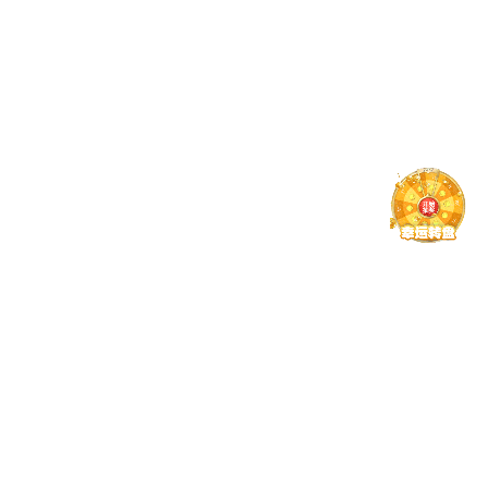
展过程中，我们期待看到更多年轻面孔成为焦点，并
持续推动团队向更高目标迈进。
4、战术调整与团队配合
成功离不开合理的战术安排与默契配合。近来，我队
在阵容配置和战术打法上进行了调整，以适应当前形
势的发展。例如，通过加强边路渗透和快速反击，提
高整体进攻效率，使得每位前锋都能参与到组织与推
进之中。
与此同时，各个位置间协作愈加流畅，中场负责串
联，而前锋则负责把握机会，从而形成一个完整且高
效运转的系统。此外，对于每位选手而言，相互间了
解彼此习惯以及擅长的位置，也有助于充分发挥个人
优势，提高整体表现。