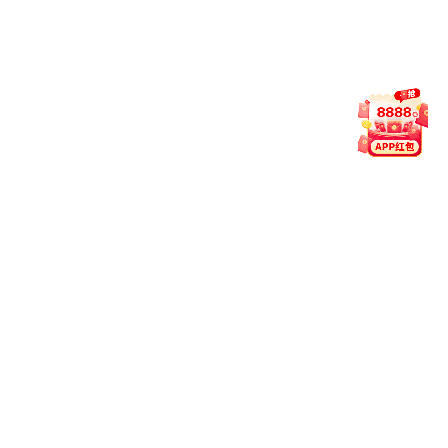
也期待新生代前锋们继续成长，以便成为未来足坛的
新星，为中国足球事业做出更大贡献！
上一篇：
格伊在社交媒体上表达对水晶宫的…
下一篇：
世界杯媒体人十大猜想日本或创佳
相关推荐文章