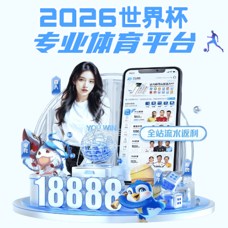
注册入口
博鱼体育网站
APP与网页版入
口｜畅享全球体育赛事与数据
服务
欢迎访问
博鱼体育网站
，提供全面覆盖足球、
篮球、电竞等项目的赛事资讯与数据内容， 支
持
APP下载
与
网页使用
，每日同步更新千场比
赛，聚焦热门体育内容， 助您轻松获取赛事动
态，掌握比赛节奏。