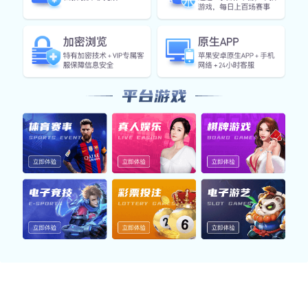
在本赛季中，莫斯克拉多次展现出色的个人能力，他
在比赛中的关键时刻往往能够挺身而出。例如，在一
场重要赛事中，他凭借出色的控球技术和精准传球为
球队打破僵局，这不仅赢得了教练组的赞赏，也让球
迷们看到了他的潜力。
随着比赛次数增加，莫斯克拉在比赛中的自信心也愈
发增强。他开始尝试更多不同类型的进攻方式，包括
远射、突破等，让对手防不胜防。这种灵活多变的风
格，使得他成为对手重点盯防的人物，同时也为其他
队友创造了更多机会。
此外，通过不断地学习和总结经验，莫斯克拉在防守
端也有了显著提升。在面对强敌时，他可以有效地参
与到防守体系中，不仅做好自己的本职工作，而且还