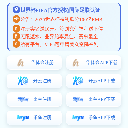
手机App
网页版
莫斯克拉回顾阿森纳首季经历期待
未来更多精彩时刻
2026-07-05 01:27
40 次阅读
首页
/
体育热点
本文将对阿森纳球员莫斯克拉在他首个赛季的经历进