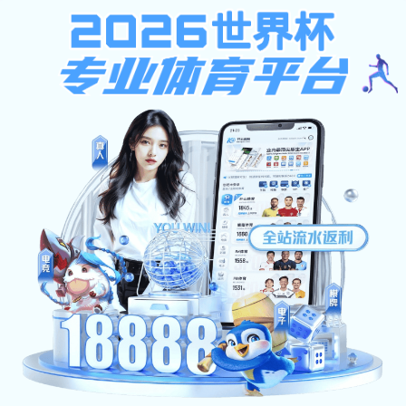
注册入口
博鱼体育网站
APP与网页版入
口｜畅享全球体育赛事与数据
服务
欢迎访问
博鱼体育网站
，提供全面覆盖足球、
篮球、电竞等项目的赛事资讯与数据内容， 支
持
APP下载
与
网页使用
，每日同步更新千场比
赛，聚焦热门体育内容， 助您轻松获取赛事动
态，掌握比赛节奏。