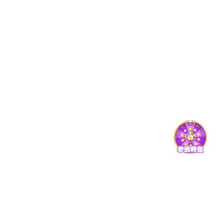
最后，加强内部沟通也是必不可少的一步。通过定期
举行团队建设活动，加强队友之间相互了解与支持，
有助于提升默契度。有时候，一个良好的团队氛围能
够激发出意想不到的潜力，让每位球员都能充分发挥
自己的优势。
4、欧冠舞台的重要性
欧冠联赛作为世界最高水平足球赛事之一，对于每一
支参与者而言都是一种荣耀与挑战。多特蒙德希望借
助此平台提升品牌形象，同时吸引更多优秀人才加
盟。然而，要真正享受这一切，就必须具备足够强大
的实力和稳定性，而非偶然间闪光一次就满足。
对于年轻球员来说，这是一个展示自我的机会，也是