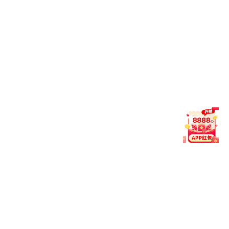
起带领全队振作起来的重要职责。这一切皆需时间与
努力，但只要大家齐心协力，一定能够走出阴霾，再
次焕发光彩。
未来的道路依旧漫长且坎坷，希望多特蒙德能够吸取
教训，在接下来的赛事中展现出更高水平、更强韧性
的姿态，用实际行动证明自己仍然是一支不可小觑之
师。同时，相信随着时间推移，他们一定能够再次崭
露头角，为广大球迷带来感动与惊喜！
上一篇：
莫斯克拉回顾阿森纳首季经历期待…
下一篇：