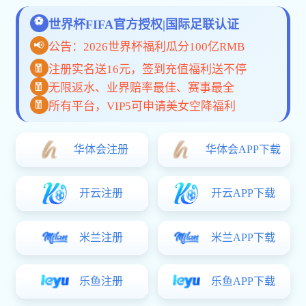
手机App
网页版
巴萨关注阿克但非首选米兰尤文罗
马同样在追逐
2026-07-09 04:11
36 次阅读
首页
/
体育热点
近日，巴萨对于阿克的关注引发了广泛讨论，但该球