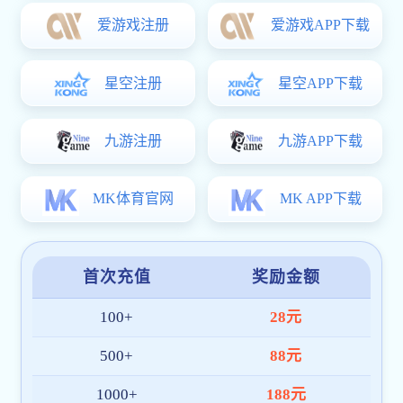
员并不是他们的首选目标。此外，AC米兰、尤文图斯
和罗马等球队同样在追逐阿克，使得这位年轻后卫的
未来充满变数。本文将从四个方面详细探讨这一转会
动态，包括巴萨的转会策略、阿克的个人能力分析、
其他竞争对手的转会需求，以及市场环境对阿克转会
影响的分析。通过这些方面的阐述，我们可以更全面
地理解当前足球转会市场中所呈现出的复杂局面。
1、巴萨的转会策略
巴萨近期在转会市场上的动作频繁，他们需要通过引
援来增强球队实力。然而，在众多目标中，阿克并非
首选，这反映了巴萨在进行引援时更加审慎和理性的
态度。俱乐部管理层希望找到能够立即提升球队战斗
力的球员，而不仅仅是潜力股。