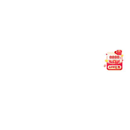
规则正以其独特方式推动着这项全球最受欢迎运动的
发展历程。
未来，随着技术进步与规则不断完善，我们有理由相
信足球将在竞技层面和娱乐层面都迎来新的飞跃。而
教练、球员、观众等各方共同参与，将成为这一伟大
转变的重要推动力，共同谱写更辉煌篇章！
上一篇：
多特蒙德客场失利胡梅尔斯直言上…
下一篇：
巴萨关注阿克但非首选米兰尤文罗