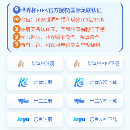
手机App
网页版
冰岛主帅直言世界杯新规影响比赛
节奏每分钟感受加倍
2026-07-08 01:39
39 次阅读
首页
/
体育热点
在2023年世界杯的赛场上，冰岛主帅对新规的看法引