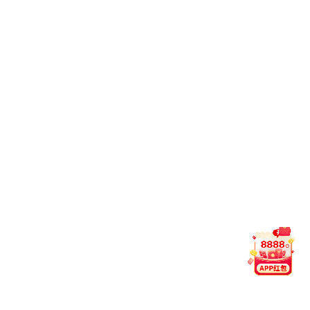
总结：
综上所述，字母哥因伤缺阵给NBA尤其是东、西部两
侧带来了诸多变化。各支球队需认真分析当前形势，
以做出最优决策。同时，小卡作为潜在人选，其能力
与经验无疑值得重视，但最终能否被选用仍需依据实
际情况而定。此外，对相关规定的理解以及市场反应
都会产生深远影响，让我们拭目以待接下来的发展动
态。
NBA不仅仅是一项竞技运动，更是一个商业庞体，它
涉及到职业道德、团队协作以及个人成就等多个层
面。从字母哥和小卡这两个极具代表性的案例来看，
我们可以看到运动员如何承载着巨大的压力，以及他
们为了追求胜利而付出的努力。在未来，我们期望看