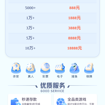
大幅下降，对手们纷纷抓住机会争取胜利，这使得他
们在季后赛中的前景变得更加不明朗。
此外，字母哥的受伤也让东部其他球队看到了机会。
例如，凯尔特人和76人等争冠球队可能会趁机加强自
己的竞争力，从而提升晋级决赛的希望。这种动态变
化使得季后赛局势愈加复杂，各支球队都在积极调整
策略，以应对突如其来的挑战。
同时，在西部方面，由于当前多支球队表现相对稳
定，他们自然会关注到东部形势的发展。特别是在面
对可能与雄鹿交锋时，西部劲旅们需提前考虑如何利
用字母哥缺阵所带来的优势，因此这一事件在整个联
盟中引发了广泛关注。
2、小卡状态及其能力