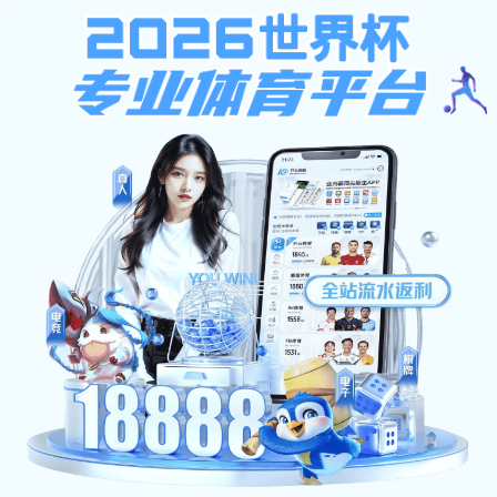
注册入口
博鱼体育网站
APP与网页版入
口｜畅享全球体育赛事与数据
服务
欢迎访问
博鱼体育网站
，提供全面覆盖足球、
篮球、电竞等项目的赛事资讯与数据内容， 支
持
APP下载
与
网页使用
，每日同步更新千场比
赛，聚焦热门体育内容， 助您轻松获取赛事动
态，掌握比赛节奏。